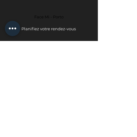
Face Mi - Porto
Planifiez votre rendez-vous
politique de confidentialité
Politique d'échange et de retour
geral@face-mi.com
Instituto Medico da Face - Face Mi ™
appartient à Facemin Lda.
Instituto Medico da Face - Face Mi ™ 2022.
Tous droits réservés.