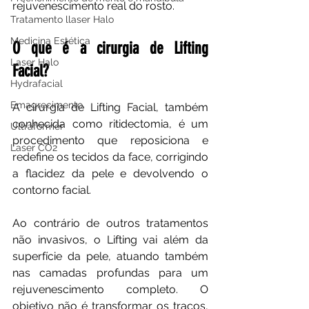
rejuvenescimento real do rosto.
Tratamento llaser Halo
Medicina Estética
O que é a cirurgia de Lifting 
Laser Halo
Facial?
Hydrafacial
Emagrecimento
A cirurgia de Lifting Facial, também 
conhecida como ritidectomia, é um 
Ultraformer
procedimento que reposiciona e 
Laser CO2
redefine os tecidos da face, corrigindo 
a flacidez da pele e devolvendo o 
contorno facial. 
Ao contrário de outros tratamentos 
não invasivos, o Lifting vai além da 
superfície da pele, atuando também 
nas camadas profundas para um 
rejuvenescimento completo. O 
objetivo não é transformar os traços, 