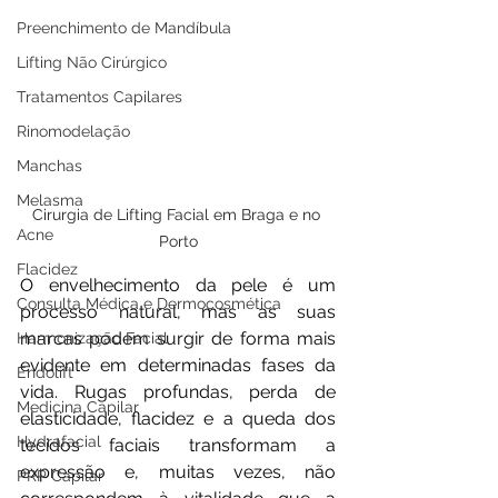
Preenchimento de Mandíbula
Lifting Não Cirúrgico
Tratamentos Capilares
Rinomodelação
Manchas
Melasma
Cirurgia de Lifting Facial em Braga e no 
Acne
Porto
Flacidez
O envelhecimento da pele é um 
Consulta Médica e Dermocosmética
processo natural, mas as suas 
marcas podem surgir de forma mais 
Harmonização Facial
evidente em determinadas fases da 
Endolift
vida. Rugas profundas, perda de 
Medicina Capilar
elasticidade, flacidez e a queda dos 
Hydrafacial
tecidos faciais transformam a 
expressão e, muitas vezes, não 
PRP Capilar