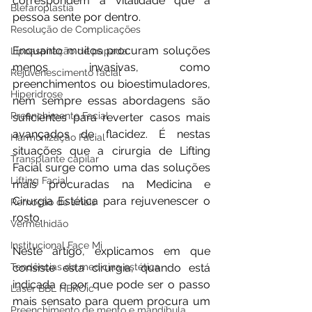
correspondem à vitalidade que a 
Blefaroplastia
pessoa sente por dentro.
Resolução de Complicações
Enquanto muitos procuram soluções 
Lipoaspiração de papada
menos invasivas, como 
Rejuvenescimento facial
preenchimentos ou bioestimuladores, 
Hiperidrose
nem sempre essas abordagens são 
Preenchimento Facial
suficientes para reverter casos mais 
avançados de flacidez. É nestas 
Harmonização Facial
situações que a cirurgia de Lifting 
Transplante capilar
Facial surge como uma das soluções 
Lifting Facial
mais procuradas na Medicina e 
Cirurgia Estética para rejuvenescer o 
Remoção de sinais
rosto.
Vermelhidão
Institucional Face Mi
Neste artigo, explicamos em que 
Tendências da medicina estética
consiste esta cirurgia, quando está 
indicada e por que pode ser o passo 
Laser BBL HEROic
mais sensato para quem procura um 
Preenchimento de mento e mandíbula