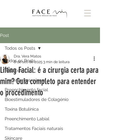
Post
Todos os Posts
Dra. Vera Matos
Todos os Posts
8 de set. de 2025
3 min de leitura
Lifting Facial: é a cirurgia certa para
Rosácea
mim? Guia completo para entender
Tratamentos a laser
Preenchimento facial
o procedimento
Bioestimuladores de Colagénio
Toxina Botulínica
Preenchimento Labial
Tratamentos Faciais naturais
Skincare