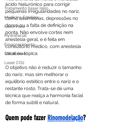
ácido hialurónico para corrigir 
Tratamento llaser Halo
pequenas irregularidades no nariz, 
Medicina Estética
como assimetrias, depressões no 
dorso ou a falta de definição na 
Laser Halo
ponta. Não envolve cortes nem 
Hydrafacial
anestesia geral, e é feita em 
Emagrecimento
consultório médico, com anestesia 
local ou tópica.
Ultraformer
Laser CO2
O objetivo não é reduzir o tamanho 
do nariz, mas sim melhorar o 
equilíbrio estético entre o nariz e o 
restante rosto. Trata-se de uma 
técnica que realça a harmonia facial 
de forma subtil e natural.
Quem pode fazer 
Rinomodelação
?