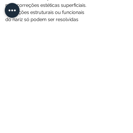
para correções estéticas superficiais. 
Alterações estruturais ou funcionais 
do nariz só podem ser resolvidas 
através de rinoplastia cirúrgica.
4. O resultado é reversível?
Sim. Caso necessário, o ácido 
hialurónico pode ser dissolvido com 
uma enzima específica chamada 
hialuronidase, devolvendo o nariz ao 
estado anterior.
Gostava de ver o seu nariz com 
mais harmonia, sem recorrer a 
cirurgia?
Na Face Mi, com clínica em Braga e 