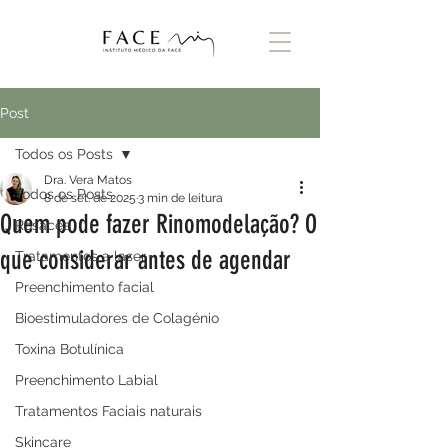
Post
Todos os Posts
Dra. Vera Matos
Todos os Posts
8 de set. de 2025
3 min de leitura
Quem pode fazer Rinomodelação? O
Rosácea
que considerar antes de agendar
Tratamentos a laser
Preenchimento facial
Bioestimuladores de Colagénio
Toxina Botulínica
Preenchimento Labial
Tratamentos Faciais naturais
Skincare