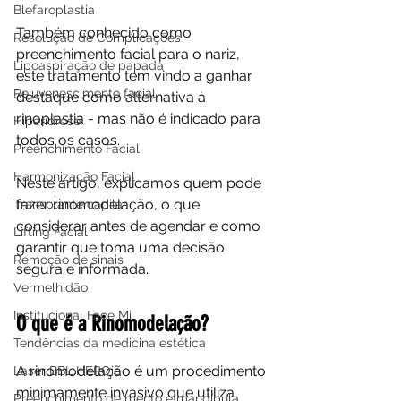
Blefaroplastia
Também conhecido como 
Resolução de Complicações
preenchimento facial para o nariz, 
Lipoaspiração de papada
este tratamento tem vindo a ganhar 
Rejuvenescimento facial
destaque como alternativa à 
rinoplastia - mas não é indicado para 
Hiperidrose
todos os casos.
Preenchimento Facial
Harmonização Facial
Neste artigo, explicamos quem pode 
fazer rinomodelação, o que 
Transplante capilar
considerar antes de agendar e como 
Lifting Facial
garantir que toma uma decisão 
Remoção de sinais
segura e informada.
Vermelhidão
Institucional Face Mi
O que é a Rinomodelação?
Tendências da medicina estética
A rinomodelação é um procedimento 
Laser BBL HEROic
minimamente invasivo que utiliza 
Preenchimento de mento e mandíbula