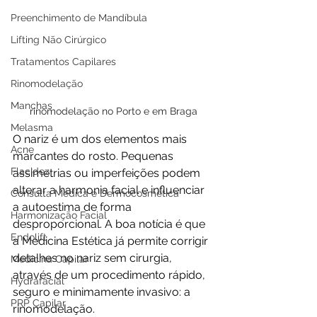
Preenchimento de Mandíbula
Lifting Não Cirúrgico
Tratamentos Capilares
Rinomodelação
Manchas
rinomodelação no Porto e em Braga
Melasma
O nariz é um dos elementos mais 
Acne
marcantes do rosto. Pequenas 
Flacidez
assimetrias ou imperfeições podem 
alterar a harmonia facial e influenciar 
Consulta Médica e Dermocosmética
a autoestima de forma 
Harmonização Facial
desproporcional. A boa notícia é que 
Endolift
a Medicina Estética já permite corrigir 
detalhes no nariz sem cirurgia, 
Medicina Capilar
através de um procedimento rápido, 
Hydrafacial
seguro e minimamente invasivo: a 
PRP Capilar
rinomodelação.