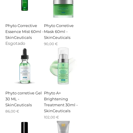
Phyto Corrective
Phyto Corretive
Essence Mist 60ml -
Mask 60ml -
SkinCeuticals
SkinCeuticals
Esgotado
Preço
90,00 €
Phyto corretive Gel
Phyto A+
30 ML -
Brightening
SkinCeuticals
Treatment 30ml -
SkinCeuticals
Preço
86,00 €
Preço
102,00 €