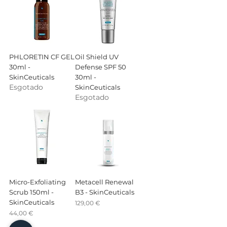
PHLORETIN CF GEL
Oil Shield UV
30ml -
Defense SPF 50
SkinCeuticals
30ml -
Esgotado
SkinCeuticals
Esgotado
Micro-Exfoliating
Metacell Renewal
Scrub 150ml -
B3 - SkinCeuticals
SkinCeuticals
Preço
129,00 €
Preço
44,00 €