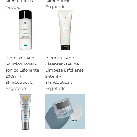
SkinCeuticals
SkinCeuticals
Esgotado
Preço
44,00 €
Blemish + Age
Blemish + Age
Solution Toner -
Cleanser - Gel de
Tónico Esfoliante
Limpeza Esfoliante
200ml -
240ml -
SkinCeuticals
SkinCeuticals
Esgotado
Esgotado