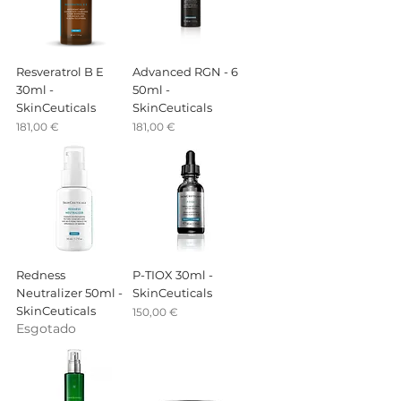
Resveratrol B E
Advanced RGN - 6
30ml -
50ml -
SkinCeuticals
SkinCeuticals
Preço
Preço
181,00 €
181,00 €
Redness
P-TIOX 30ml -
Neutralizer 50ml -
SkinCeuticals
SkinCeuticals
Preço
150,00 €
Esgotado