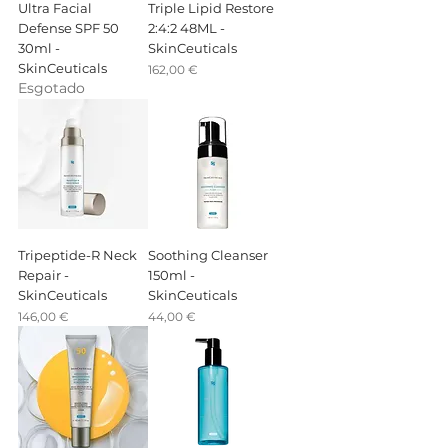
Ultra Facial
Triple Lipid Restore
Defense SPF 50
2:4:2 48ML -
30ml -
SkinCeuticals
SkinCeuticals
Preço
162,00 €
Esgotado
Tripeptide-R Neck
Soothing Cleanser
Repair -
150ml -
SkinCeuticals
SkinCeuticals
Preço
Preço
146,00 €
44,00 €