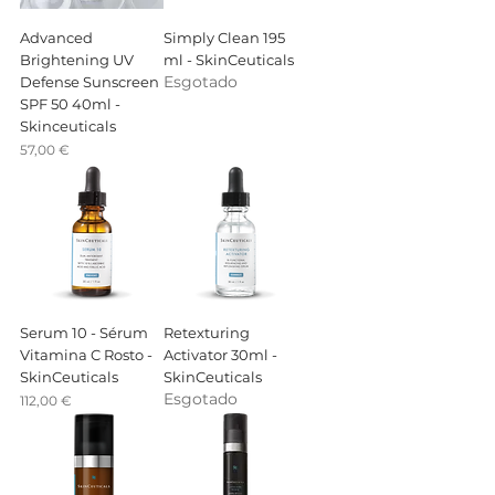
Advanced
Simply Clean 195
Brightening UV
ml - SkinCeuticals
Esgotado
Defense Sunscreen
SPF 50 40ml -
Skinceuticals
Preço
57,00 €
Serum 10 - Sérum
Retexturing
Vitamina C Rosto -
Activator 30ml -
SkinCeuticals
SkinCeuticals
Esgotado
Preço
112,00 €