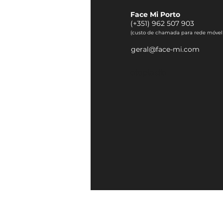
Face Mi Porto
(
+351) 962 507 903
(custo de chamada para rede móvel
geral@face-mi.com
otoplastia