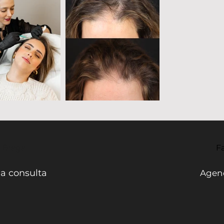
- Braga
Fa
a consulta
Agend