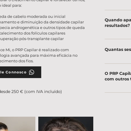
 ideal para:
O desconforto 
da de cabelo moderada ou inicial
microagulhas e
Quando apa
namento e diminuição da densidade capilar
durante a apli
resultados?
pecia androgenética e outros tipos de queda
talecimento dos folículos capilares
uperação pós-transplante capilar
A melhoria na t
notada após a
Quantas se
ce Mi, o PRP Capilar é realizado com
visível a partir
logia avançada para máxima eficácia no
lecimento dos fios.
Normalmente, d
mensais, mas 
le Connosco
O PRP Capil
necessidade do
com outros 
desde 250 € (com IVA incluído)
Sim! Pode ser a
medicação tópi
resultados.