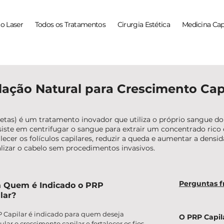
o Laser
Todos os Tratamentos
Cirurgia Estética
Medicina Cap
lação Natural para Crescimento Cap
tas) é um tratamento inovador que utiliza o próprio sangue do 
siste em centrifugar o sangue para extrair um concentrado rico
lecer os folículos capilares, reduzir a queda e aumentar a densi
alizar o cabelo sem procedimentos invasivos.
Perguntas f
a Quem é Indicado o PRP
lar?
 Capilar é indicado para quem deseja
O PRP Capil
ular o crescimento capilar e fortalecer os fios,