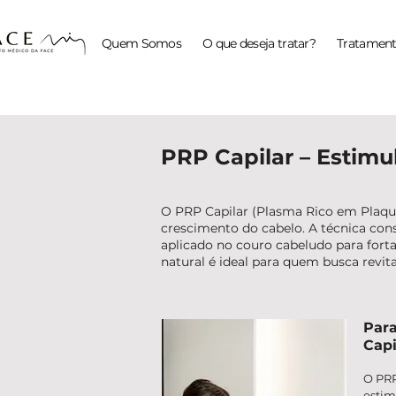
Quem Somos
O que deseja tratar?
Tratament
PRP Capilar – Estimu
O PRP Capilar (Plasma Rico em Plaque
crescimento do cabelo. A técnica con
aplicado no couro cabeludo para forta
natural é ideal para quem busca revit
Par
Capi
O PRP
estim