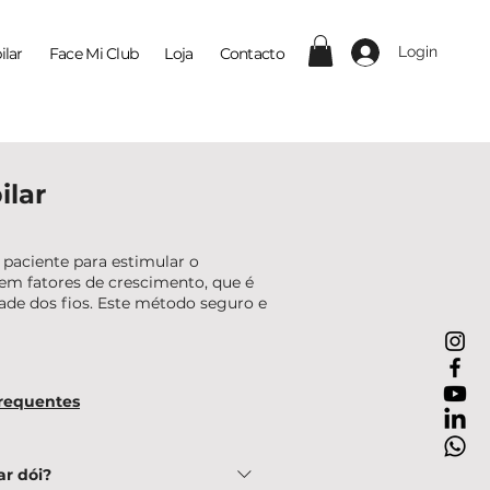
Login
ilar
Face Mi Club
Loja
Contacto
ilar
paciente para estimular o
 em fatores de crescimento, que é
dade dos fios. Este método seguro e
requentes
ar dói?