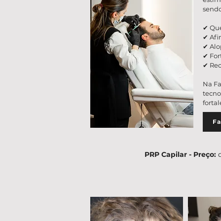
sendo
✔ Que
✔ Afi
✔ Alo
✔ For
✔ Rec
Na Fa
tecno
forta
Fa
PRP Capilar - Preço: