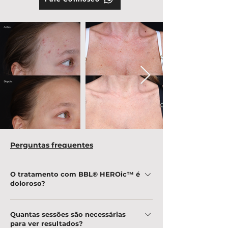
Perguntas frequentes
O tratamento com BBL® HEROic™ é
doloroso?
O procedimento é bem tolerado, com uma
Quantas sessões são necessárias
leve sensação de calor na pele, e não requer
para ver resultados?