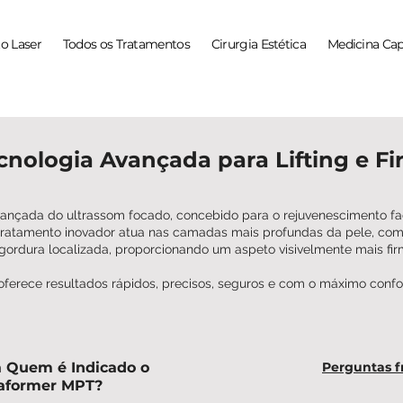
o Laser
Todos os Tratamentos
Cirurgia Estética
Medicina Cap
cnologia Avançada para Lifting e F
nçada do ultrassom focado, concebido para o rejuvenescimento facial
 tratamento inovador atua nas camadas mais profundas da pele, comb
 gordura localizada, proporcionando um aspeto visivelmente mais fir
 oferece resultados rápidos, precisos, seguros e com o máximo confor
 Quem é Indicado o
Perguntas f
raformer MPT?