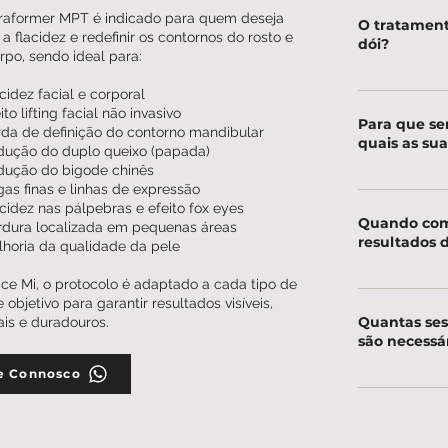
raformer MPT é indicado para quem deseja
O tratamen
r a flacidez e redefinir os contornos do rosto e
dói?
rpo, sendo ideal para:
O procediment
cidez facial e corporal
to lifting facial não invasivo
significativam
Para que se
da de definição do contorno mandibular
versões anteri
quais as sua
ução do duplo queixo (papada)
tecnologia micr
ução do bigode chinês
forma muito ma
as finas e linhas de expressão
O Ultraformer M
cidez nas pálpebras e efeito fox eyes
sensação de ca
não invasivo, 
Quando com
dura localizada em pequenas áreas
o Ultraformer 
áreas de gordu
resultados 
horia da qualidade da pele
formigueiro o
altamente indi
suportável nas
ce Mi, o protocolo é adaptado a cada tipo de
mandíbula, red
Uma das grand
e objetivo para garantir resultados visíveis,
o olhar (efeito
que os resulta
Quantas ses
ais e duradouros.
expressão, tan
imediatamente 
são necessá
contração imed
e Connosco
resultado fina
Para a região 
MPT consolida-
necessária ape
após o tratame
MPT como prot