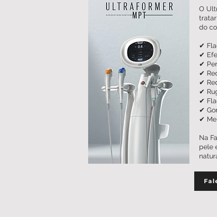
O Ult
trata
do co
✔ Fla
✔ Efei
✔ Per
✔ Red
✔ Red
✔ Rug
✔ Fla
✔ Gor
✔ Mel
Na Fa
pele 
natur
Fal