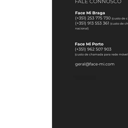
FALE CONNOSCO
Face Mi Braga
(+351) 253 775 730
(custo de 
(
+351) 913 553 361
(custo de c
nacional)
Face Mi Porto
(
+351) 962 507 903
(custo de chamada para rede móvel
geral@face-mi.com
otoplastia