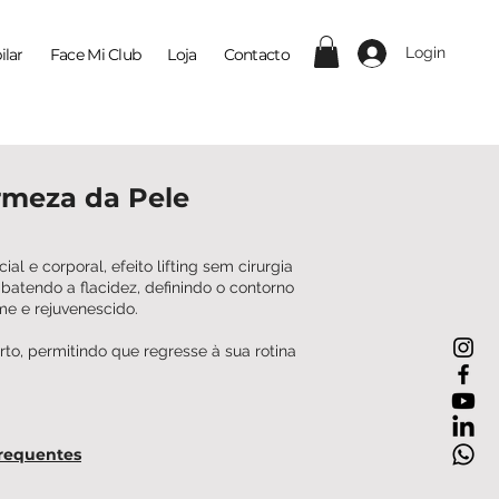
Login
ilar
Face Mi Club
Loja
Contacto
irmeza da Pele
 e corporal, efeito lifting sem cirurgia
atendo a flacidez, definindo o contorno
me e rejuvenescido.
to, permitindo que regresse à sua rotina
requentes