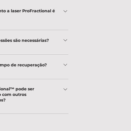
to a laser ProFractional é
m leve desconforto, mas utilizamos
ica para maior conforto durante o
ssões são necessárias?
o.
 começam a ser visíveis logo após a
são, mas o número ideal varia conforme
empo de recuperação?
 da pele.
 varia entre 2 a 5 dias, dependendo da
do tratamento, com vermelhidão e leve
ional™ pode ser
 com outros
os?
r associado a BBL® Hero™ e Halo™
venescimento ainda mais completo.