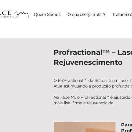
Quem Somos
O que deseja tratar?
Tratament
Profractional™ – La
Rejuvenescimento
O ProFractional™, da Sciton, é um laser f
Atua estimulando a produção profunda 
Na Face Mi, o ProFractional™ é ajustado
mais lisa, firme e rejuvenescida.
Para
Pro