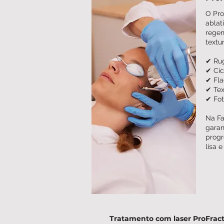
O Pro
ablat
regen
textu
✔ Rug
✔
Cic
✔ Fla
✔ Tex
✔ Fot
Na Fa
garan
progr
lisa 
Tratamento com laser ProFract