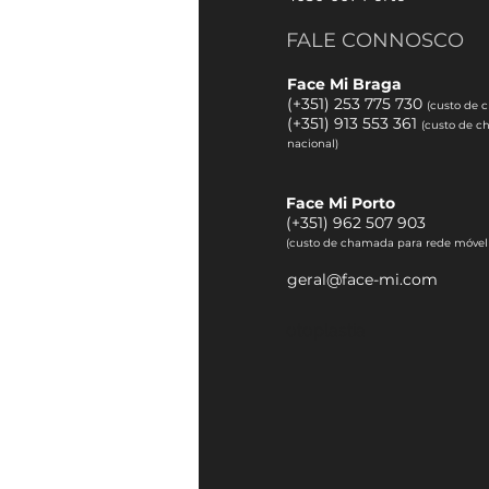
FALE CONNOSCO
Face Mi Braga
(+351) 253 775 730
(custo de 
(
+351) 913 553 361
(custo de c
nacional)
Face Mi Porto
(
+351) 962 507 903
(custo de chamada para rede móvel
geral@face-mi.com
otoplastia