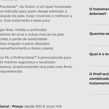
Fractional™, da Sciton, é um laser fracionado
O tratamen
ivo indicado para quem deseja estimular a
doloroso?
eração da pele, tratar cicatrizes e melhorar a
ra. Este tratamento é ideal para:
Pode haver u
as finas, médias e profundas
anestesia tóp
Quantas se
atrizes de acne e outras marcas na pele
procediment
cidez e perda de elasticidade
tura irregular e poros dilatados
Os resultados
oenvelhecimento e danos solares
primeira ses
Qual é o t
a necessidade
ce Mi, o ProFractional™ é personalizado para
tir máxima segurança e resultados
A recuperação
essivos, proporcionando uma pele mais firme,
e rejuvenescida.
intensidade 
O ProFract
descamação.
combinado
tratament
Sim! Pode se
para um reju
ional - Preço:
desde 500 € (com IVA