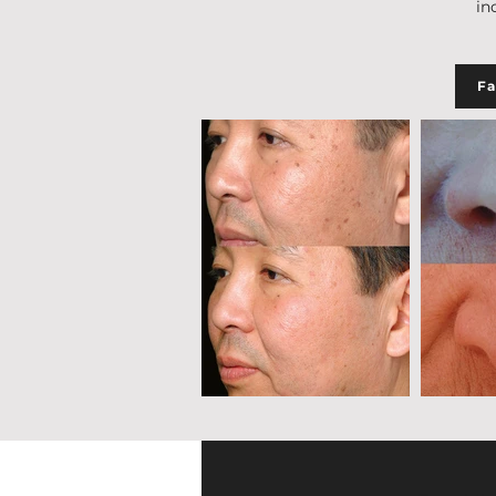
in
Fa