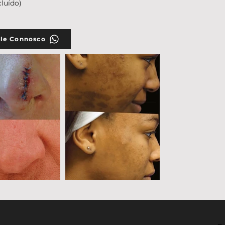
cluído)
le Connosco