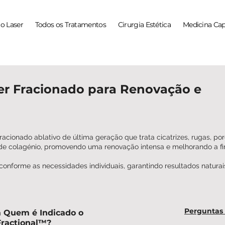
o Laser
Todos os Tratamentos
Cirurgia Estética
Medicina Cap
ser Fracionado para Renovação e
racionado ablativo de última geração que trata cicatrizes, rugas, poro
de colagénio, promovendo uma renovação intensa e melhorando a fi
 conforme as necessidades individuais, garantindo resultados natura
Perguntas
 Quem é Indicado o
Fractional™?