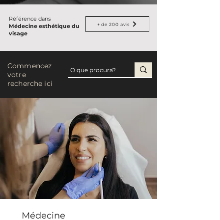
Référence dans
+ de 200 avis
Médecine esthétique du
visage
Commencez
votre
recherche ici
Médecine