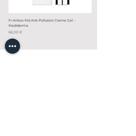
Fr-Antiox Md Anti-Pollution Creme Gel -
Fr-Antiox Md Anti-Polluti
Mediderma
Prix
66,00 €
Prix
66,00 €
SUIVEZ-
NOUS