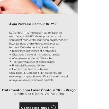
À qui s'adresse Contour TRL™ ?
Le Contour TRL™ de Sciton est un laser de
resurfaçage ablatif indiqué pour ceux qui
souhaitent renouveler leur peau en profondeur,
lisser les rides profondes et améliorer sa
fermeté. Ce traitement est idéal pour :
✔ Rides fines, moyennes et profondes
✔ Cicatrices d'acné et marques cutanées
✔ Affaissement et perte d'élasticité
✔ Texture irrégulière et pores dilatés
✔ Photovieillissement sévère
✔ Excision des lésions cutanées
Chez Face Mi, Contour TRL™ est conçu sur
mesure pour garantir une efficacité maximale et
un rajeunissement visible et durable.
Tratamento com Laser Contour TRL - Preço:
desde 500 € (com IVA incluído)
Contactez-nous