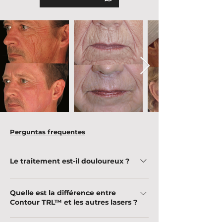
Perguntas frequentes
Le traitement est-il douloureux ?
La procédure peut provoquer un certain
Quelle est la différence entre
inconfort, mais une anesthésie topique ou
Contour TRL™ et les autres lasers ?
locale est utilisée pour assurer un plus grand
confort.