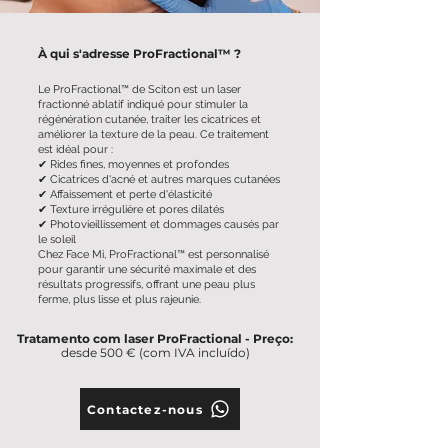
À qui s'adresse ProFractional™ ?
Le ProFractional™ de Sciton est un laser
fractionné ablatif indiqué pour stimuler la
régénération cutanée, traiter les cicatrices et
améliorer la texture de la peau. Ce traitement
est idéal pour :
✔ Rides fines, moyennes et profondes
✔ Cicatrices d'acné et autres marques cutanées
✔ Affaissement et perte d'élasticité
✔ Texture irrégulière et pores dilatés
✔ Photovieillissement et dommages causés par
le soleil
Chez Face Mi, ProFractional™ est personnalisé
pour garantir une sécurité maximale et des
résultats progressifs, offrant une peau plus
ferme, plus lisse et plus rajeunie.
Tratamento com laser ProFractional - Preço:
desde 500 € (com IVA incluído)
Contactez-nous