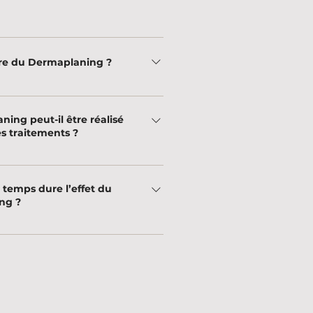
ment élimine uniquement les poils
qui repousseront avec la même texture
ire du Dermaplaning ?
isseur qu'auparavant.
onvient à tous les types de peau, à
 peaux à acné active ou des peaux très
ing peut-il être réalisé
s traitements ?
tre associé à des crèmes hydratantes,
u des masques pour améliorer les
temps dure l’effet du
ng ?
urent environ 3 à 4 semaines, selon le
vellement de votre peau.