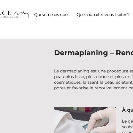
Qui sommes-nous
Que souhaitez-vous traiter ?
Dermaplaning – Reno
Le dermaplaning est une procédure esth
peau plus lisse, plus douce et plus un
cosmétiques, laissant la peau éclatant
pores et favorise le renouvellement cel
À qu
Le de
souha
est id