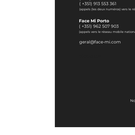
(
+351) 913 553 361
(appels (les deux numéros) vers le r
Face Mi Porto
(
+351) 962 507 903
(appels vers le réseau mobile nationa
geral@face-mi.com
otoplastie
No