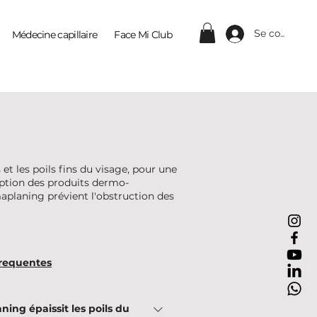
Se connecter
Médecine capillaire
Face Mi Club
Contact
t les poils fins du visage, pour une
rption des produits dermo-
maplaning prévient l'obstruction des
requentes
ing épaissit les poils du