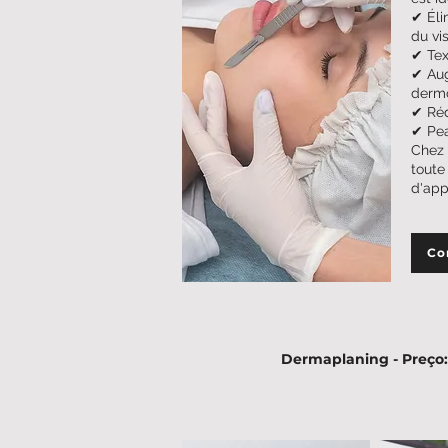
✔ Éli
du vi
✔ Tex
✔ Aug
derm
✔ Réd
✔ Pea
Chez 
toute
d'app
Co
Dermaplaning - Preço