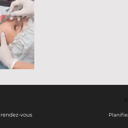
- Braga
F
e rendez-vous
Planifi