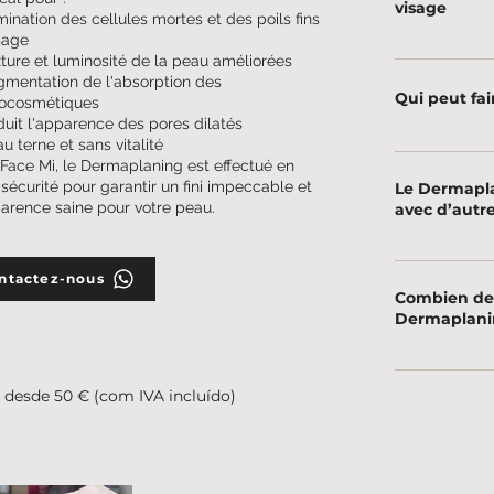
visage
mination des cellules mortes et
des poils fins
sage
Non. Le traite
ture et luminosité de la peau améliorées
mentation de l'absorption des
superficiels, 
Qui peut fa
ocosmétiques
et la même épa
uit l'apparence des pores dilatés
u terne et sans vitalité
La procédure c
Face Mi, le Dermaplaning est effectué en
l’exception des
 sécurité pour garantir un fini impeccable et
Le Dermaplan
sensibles.
arence saine pour votre peau.
avec d’autre
Oui ! Il peut ê
ntactez-nous
des peelings o
Combien de 
résultats.
Dermaplani
Les résultats d
:
desde 50 € (com IVA incluído)
cycle de renou