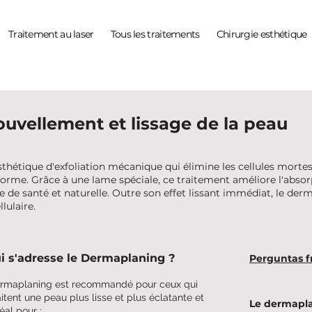
Traitement au laser
Tous les traitements
Chirurgie esthétique
uvellement et lissage de la peau
étique d'exfoliation mécanique qui élimine les cellules mortes e
iforme. Grâce à une lame spéciale, ce traitement améliore l'abso
e de santé et naturelle. Outre son effet lissant immédiat, le der
lulaire.
i s'adresse le Dermaplaning ?
Perguntas f
rmaplaning est recommandé pour ceux qui
itent une peau plus lisse et plus éclatante et
Le dermaplan
éal pour :