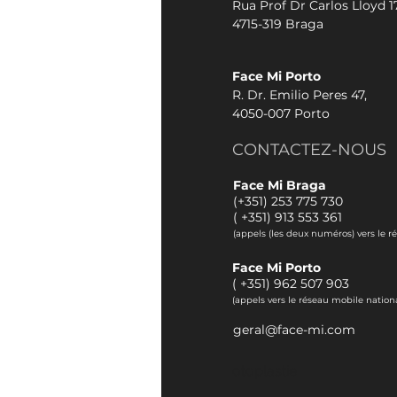
Rua Prof Dr Carlos Lloyd 17
4715-319 Braga
Face Mi Porto
R. Dr. Emilio Peres 47,
4050-007 Porto
CONTACTEZ-NOUS
Face Mi Braga
(+351) 253 775 730
(
+351) 913 553 361
(appels (les deux numéros) vers le r
Face Mi Porto
(
+351) 962 507 903
(appels vers le réseau mobile nationa
geral@face-mi.com
otoplastie