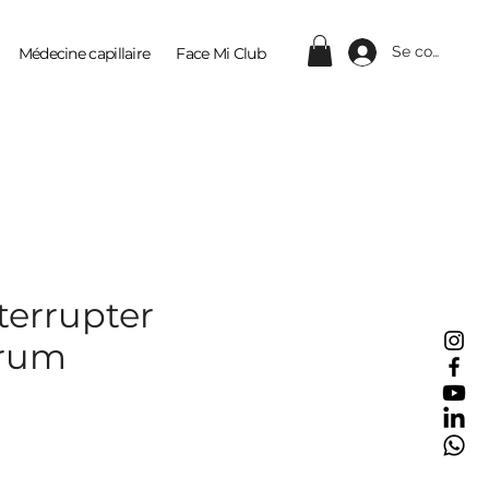
Se connecter
Médecine capillaire
Face Mi Club
Contact
nterrupter
érum
ix