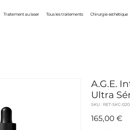
Traitement au laser
Tous les traitements
Chirurgie esthétique
A.G.E. I
Ultra S
SKU : RET-SKC-020
Pr
165,00 €