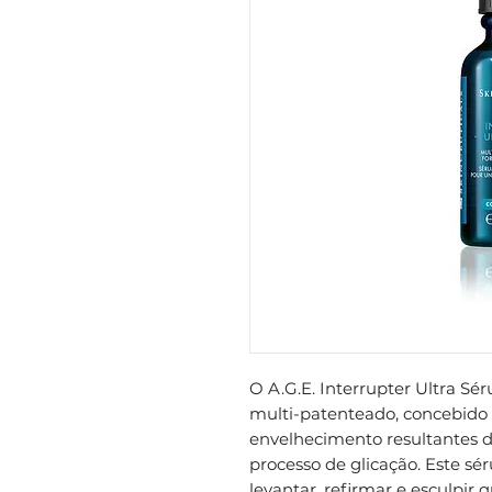
O A.G.E. Interrupter Ultra S
multi-patenteado, concebido pa
envelhecimento resultantes 
processo de glicação. Este sé
levantar, refirmar e esculpir 