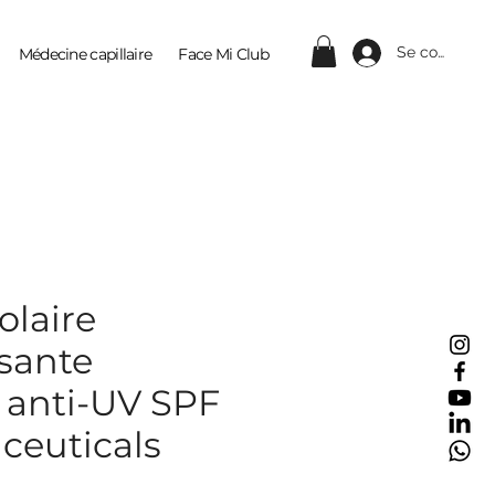
Se connecter
Médecine capillaire
Face Mi Club
Contact
olaire
ssante
 anti-UV SPF
nceuticals