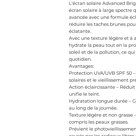
L'écran solaire Advanced Bri
écran solaire à large spectre
avancée avec une formule écla
réduire les taches brunes pou
éclatante.
Avec une texture légère et à a
hydrate la peau tout en la p
soleil et de la pollution, ce q
quotidien.
Avantages:
Protection UVA/UVB SPF 50 –
solaires et le vieillissement p
Action éclaircissante – Rédui
unifie le teint.
Hydratation longue durée – G
au long de la journée.
Texture légère et non grasse –
compris les peaux grasses.
Prévient le photovieillissem
causés par les radicaux libres e