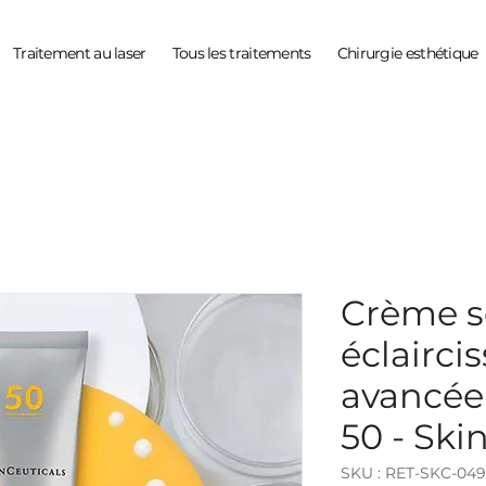
Traitement au laser
Tous les traitements
Chirurgie esthétique
Crème s
éclairci
avancée
50 - Ski
SKU : RET-SKC-049