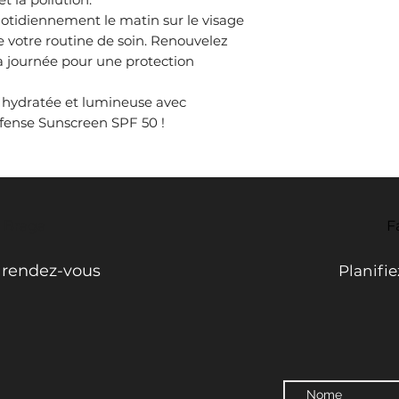
otidiennement le matin sur le visage
e votre routine de soin. Renouvelez
la journée pour une protection
 hydratée et lumineuse avec
ense Sunscreen SPF 50 !
- Braga
F
e rendez-vous
Planifi