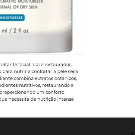
Restauração: Ajud
De manhã, deve 
humidade na supe
Uso Diário: Idea
hidratação natura
aplicação do prot
reparador e nutri
SkinCeuticals.
imediato.
tante facial rico e restaurador,
para nutrir e confortar a pele seca
liente combina extratos botânicos,
redientes nutritivos, restaurando a
e proporcionando um conforto
que necessita de nutrição intensa
- Braga
F