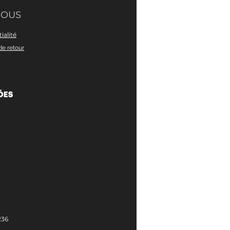
NOUS
ialité
de retour
236