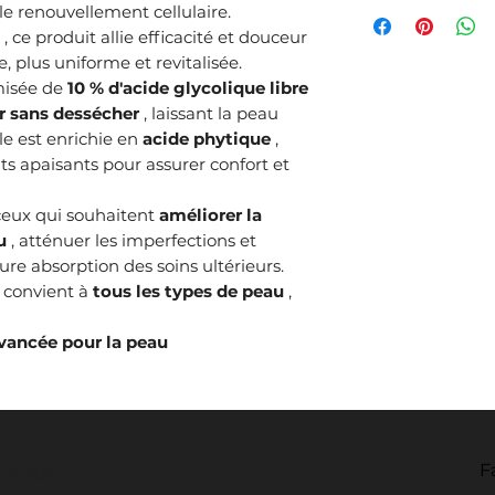
Mélange de tensi
Peaux normales à
le renouvellement cellulaire.
Meilleure absorpt
évitant le contou
profondeur sans 
nettoyage en pro
, ce produit allie efficacité et douceur
de votre routine 
Rincer abondamme
cutanée, assurant
cellulaire.
Action antioxyda
Utiliser une à deu
 plus uniforme et revitalisée.
Agents hydratant
Les personnes qu
irritations et mai
cutanée.
misée de
10 % d'acide glycolique libre
l’équilibre de la
de la peau, rédui
Lors de l'utilisati
r sans dessécher
, laissant la peau
les éventuelles irr
un teint plus uni
quotidiennement 
le est enrichie en
acide phytique
,
Formule sans parabèn
Vous recherchez 
glycolique peut a
nts apaisants pour assurer confort et
Testée dermatologi
exfoliante douce
Pour de meilleurs ré
Recommandé pour
produits de la ga
dermatologiques, 
eux qui souhaitent
améliorer la
directives d'un der
routines anti-âge.
u
, atténuer les imperfections et
Déconseillé aux
p
re absorption des soins ultérieurs.
en raison de la p
 convient à
tous les types de peau
,
avancée pour la peau
- Braga
F