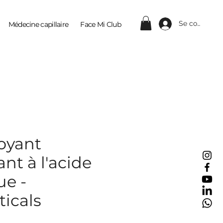
Se connecter
Médecine capillaire
Face Mi Club
Contact
oyant
nt à l'acide
ue -
icals