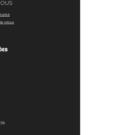
NOUS
ialité
de retour
236