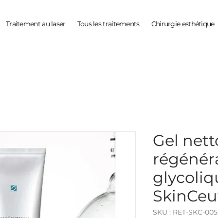
Traitement au laser
Tous les traitements
Chirurgie esthétique
Gel nett
régénéra
glycoliq
SkinCeut
SKU : RET-SKC-005