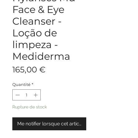
Face & Eye
Cleanser -
Loção de
limpeza -
Mediderma
Prix
165,00 €
Quantité
*
Rupture de stock
Me notifier lorsque cet article est disponible