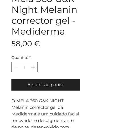
Night Melanin
corrector gel -
Mediderma
Prix
58,00 €
Quantité
*
Ajouter au panier
O MELA 360 G&K NIGHT
Melanin corrector gel da
Mediderma é um cuidado facial
renovador e despigmentante
de noite, desenvolvido com