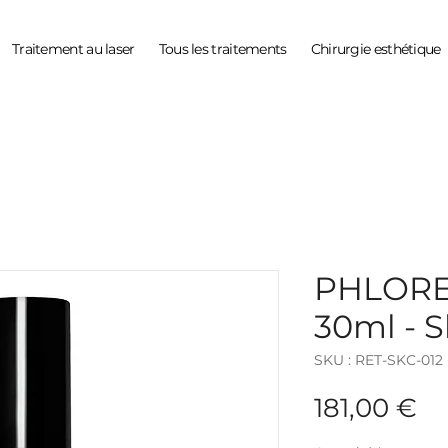
Traitement au laser
Tous les traitements
Chirurgie esthétique
PHLORE
30ml - S
SKU : RET-SKC-012
Pr
181,00 €