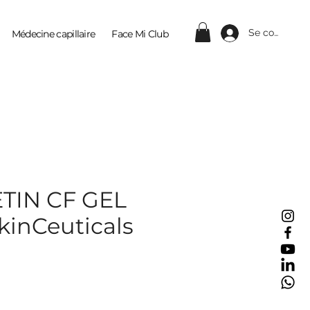
Se connecter
Médecine capillaire
Face Mi Club
Contact
TIN CF GEL
kinCeuticals
ix