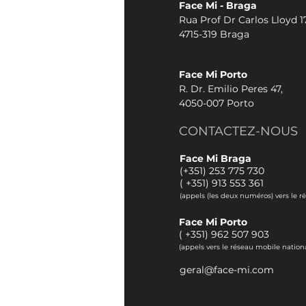
Face Mi - Braga
Rua Prof Dr Carlos Lloyd 17
4715-319 Braga
Face Mi Porto
R. Dr. Emilio Peres 47,
4050-007 Porto
CONTACTEZ-NOUS
Face Mi Braga
(+351) 253 775 730
(
+351) 913 553 361
(appels (les deux numéros) vers le r
Face Mi Porto
(
+351) 962 507 903
(appels vers le réseau mobile nationa
geral@face-mi.com
otoplastie