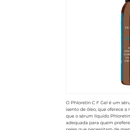
O Phloretin C F Gel é um sér
isento de óleo, que oferece
que o sérum líquido Phloreti
adequada para quem prefere
peles que necessitam de menos