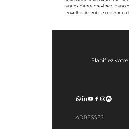
antioxidante previne o dano ce
envelhecimento e melhora o t
Face Mi 
Planifiez votr
ADRESSES