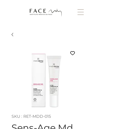
SKU : RET-MDD-015
Sens-Age Md