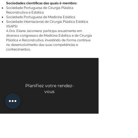
Sociedades científicas das quais é membro:
Sociedade Portuguesa de Cirurgia Plástica
Reconstrutiva e Estética
Sociedade Portuguesa de Medicina Estética
Sociedade Internacional de Cirurgia Plástica Estética
(ISAPS)
A Dra. Eliane Jaconiano participa anualmente em
diversos congressos de Medicina Estética e de Cirurgia
Plástica e Reconstrutiva, investindo de forma contínua
no desenvolvimento das suas competências e
conhecimentos.
Face Mi - Braga
Planifiez votre rendez-
vous
Face Mi - Porto
Planifiez votre rendez-vous