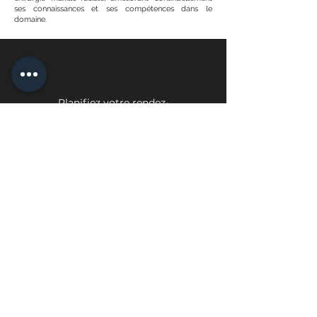
ses connaissances et ses compétences dans le
domaine.
Face Mi - Braga
Planifiez votre rendez-
vous
Face Mi - Porto
Planifiez votre rendez-vous
politique de confidentialité
Politique d'échange et de retour