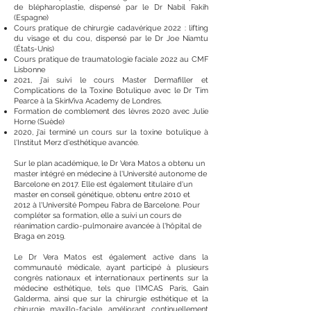
de blépharoplastie, dispensé par le Dr Nabil Fakih
(Espagne)
Cours pratique de chirurgie cadavérique 2022 : lifting
du visage et du cou, dispensé par le Dr Joe Niamtu
(États-Unis)
Cours pratique de traumatologie faciale 2022 au CMF
Lisbonne
2021, j'ai suivi le cours Master Dermafiller et
Complications de la Toxine Botulique avec le Dr Tim
Pearce à la SkinViva Academy de Londres.
Formation de comblement des lèvres 2020 avec Julie
Horne (Suède)
2020, j'ai terminé un cours sur la toxine botulique à
l'Institut Merz d'esthétique avancée.
Sur le plan académique, le Dr Vera Matos a obtenu un
master intégré en médecine à l'Université autonome de
Barcelone en 2017. Elle est également titulaire d'un
master en conseil génétique, obtenu entre 2010 et
2012 à l'Université Pompeu Fabra de Barcelone. Pour
compléter sa formation, elle a suivi un cours de
réanimation cardio-pulmonaire avancée à l'hôpital de
Braga en 2019.
Le Dr Vera Matos est également active dans la
communauté médicale, ayant participé à plusieurs
congrès nationaux et internationaux pertinents sur la
médecine esthétique, tels que l'IMCAS Paris, Gain
Galderma, ainsi que sur la chirurgie esthétique et la
chirurgie maxillo-faciale, améliorant continuellement