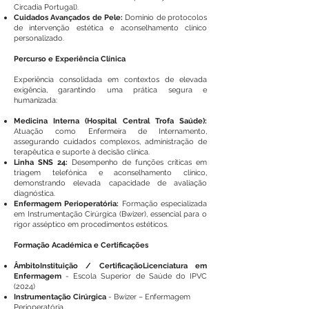
Circadia Portugal).
Cuidados Avançados de Pele:
Domínio de protocolos
de intervenção estética e aconselhamento clínico
personalizado.
Percurso e Experiência Clínica
Experiência consolidada em contextos de elevada
exigência, garantindo uma prática segura e
humanizada:
Medicina Interna (Hospital Central Trofa Saúde):
Atuação como Enfermeira de Internamento,
assegurando cuidados complexos, administração de
terapêutica e suporte à decisão clínica.
Linha SNS 24:
Desempenho de funções críticas em
triagem telefónica e aconselhamento clínico,
demonstrando elevada capacidade de avaliação
diagnóstica.
Enfermagem Perioperatória:
Formação especializada
em Instrumentação Cirúrgica (Bwizer), essencial para o
rigor asséptico em procedimentos estéticos.
Formação Académica e Certificações
ÂmbitoInstituição / CertificaçãoLicenciatura em
Enfermagem
-
Escola Superior de Saúde do IPVC
(2024)
Instrumentação Cirúrgica
- Bwizer – Enfermagem
Perioperatória