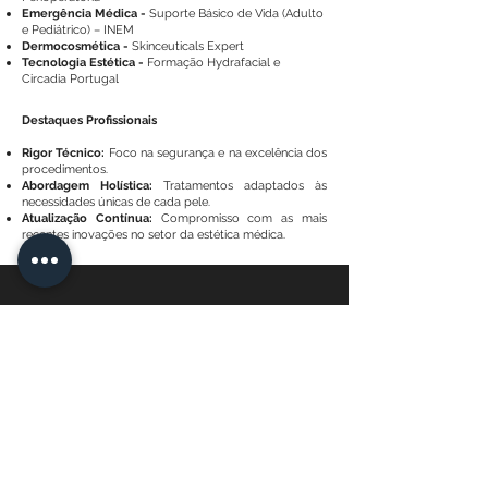
Emergência Médica -
Suporte Básico de Vida (Adulto
e Pediátrico) – INEM
Dermocosmética -
Skinceuticals Expert
Tecnologia Estética -
Formação Hydrafacial e
Circadia Portugal
Destaques Profissionais
Rigor Técnico:
Foco na segurança e na excelência dos
procedimentos.
Abordagem Holística:
Tratamentos adaptados às
necessidades únicas de cada pele.
Atualização Contínua:
Compromisso com as mais
recentes inovações no setor da estética médica.
Face Mi - Braga
Planifiez votre rendez-
vous
Face Mi - Porto