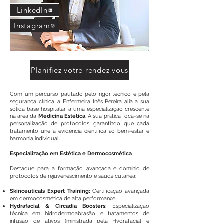
LinkedIn
Instagram
Planifiez votre rendez-vous
Com um percurso pautado pelo rigor técnico e pela
segurança clínica, a Enfermeira Inês Pereira alia a sua
sólida base hospitalar a uma especialização crescente
na área da
Medicina Estética
. A sua prática foca-se na
personalização de protocolos, garantindo que cada
tratamento une a evidência científica ao bem-estar e
harmonia individual.
Especialização em Estética e Dermocosmética
Destaque para a formação avançada e domínio de
protocolos de rejuvenescimento e saúde cutânea:
Skinceuticals Expert Training:
Certificação avançada
em dermocosmética de alta performance.
Hydrafacial & Circadia Boosters:
Especialização
técnica em hidrodermoabrasão e tratamentos de
infusão de ativos (ministrada pela Hydrafacial e