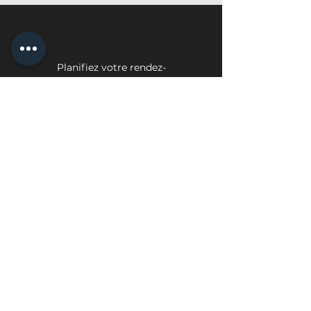
Face Mi - Braga
Planifiez votre rendez-
vous
Face Mi - Porto
Planifiez votre rendez-vous
politique de confidentialité
Politique d'échange et de retour