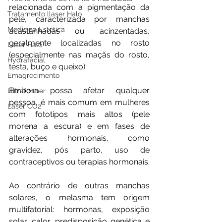
relacionada com a pigmentação da 
Tratamento llaser Halo
pele, caracterizada por manchas 
Medicina Estética
acastanhadas ou acinzentadas, 
geralmente localizadas no rosto 
Laser Halo
(especialmente nas maçãs do rosto, 
Hydrafacial
testa, buço e queixo). 
Emagrecimento
Embora possa afetar qualquer 
Ultraformer
pessoa, é mais comum em mulheres 
Laser CO2
com fototipos mais altos (pele 
morena a escura) e em fases de 
alterações hormonais, como 
gravidez, pós parto, uso de 
contraceptivos ou terapias hormonais.
Ao contrário de outras manchas 
solares, o melasma tem origem 
multifatorial: hormonas, exposição 
solar, calor, predisposição genética e 