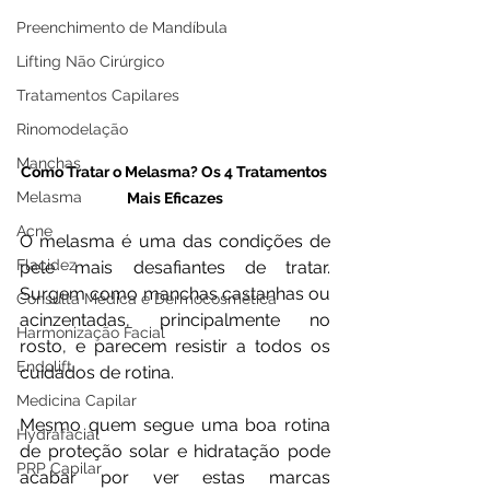
Preenchimento de Mandíbula
Lifting Não Cirúrgico
Tratamentos Capilares
Rinomodelação
Manchas
Como Tratar o Melasma? Os 4 Tratamentos 
Melasma
Mais Eficazes
Acne
O melasma é uma das condições de 
Flacidez
pele mais desafiantes de tratar. 
Surgem como manchas castanhas ou 
Consulta Médica e Dermocosmética
acinzentadas, principalmente no 
Harmonização Facial
rosto, e parecem resistir a todos os 
Endolift
cuidados de rotina. 
Medicina Capilar
Mesmo quem segue uma boa rotina 
Hydrafacial
de proteção solar e hidratação pode 
PRP Capilar
acabar por ver estas marcas 