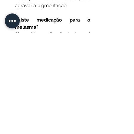
agravar a pigmentação. 
Existe medicação para o 
melasma?
Sim existe medicação tanto oral 
como tópica para o melasma, 
como o ácido tranexâmico oral 
em doses baixas tem provado ser 
bastante eficaz para melasma 
grave e recidivante, assim como 
cremes de hidroquinona em 
ciclos para a estabilização do 
melasma. Todos estes 
tratamentos necessitam de 
acompanhamento e prescrição 
médica, pois podem ter efeitos 
adversos e não são indicados 
para todos os pacientes.