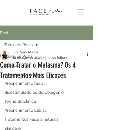
Post
Todos os Posts
Dra. Vera Matos
Todos os Posts
12 de ago. de 2025
5 min de leitura
Como Tratar o Melasma? Os 4
Rosácea
Tratamentos Mais Eficazes
Tratamentos a laser
Preenchimento facial
Bioestimuladores de Colagénio
Toxina Botulínica
Preenchimento Labial
Tratamentos Faciais naturais
Skincare