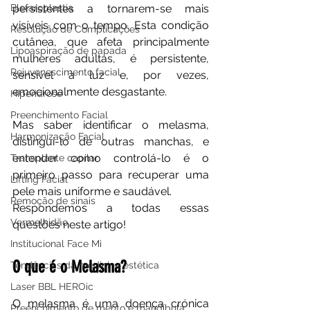
Blefaroplastia
persistentes a tornarem-se mais 
visíveis com o tempo. Esta condição 
Resolução de Complicações
cutânea, que afeta principalmente 
Lipoaspiração de papada
mulheres adultas, é persistente, 
Rejuvenescimento facial
sensível à luz e, por vezes, 
emocionalmente desgastante.
Hiperidrose
Preenchimento Facial
Mas saber identificar o melasma, 
Harmonização Facial
distingui-lo de outras manchas, e 
entender como controlá-lo é o 
Transplante capilar
primeiro passo para recuperar uma 
Lifting Facial
pele mais uniforme e saudável.
Remoção de sinais
Respondemos a todas essas 
Vermelhidão
questões neste artigo!
Institucional Face Mi
O que é o Melasma?
Tendências da medicina estética
Laser BBL HEROic
O melasma é uma doença crónica 
Preenchimento de mento e mandíbula