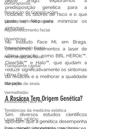
Neste artigo, exploramos a 
Blefaroplastia
predisposição genética para a 
Resolução de Complicações
rosácea, os fatores de risco e o que 
pode ser feito para minimizar os 
Lipoaspiração de papada
sintomas.
Rejuvenescimento facial
Hiperidrose
No Instituto Face Mi, em Braga, 
Preenchimento Facial
oferecemos tratamentos a laser de 
última geração, como BBL HEROic™, 
Harmonização Facial
ClearSilk™ e Halo™, que ajudam a 
Transplante capilar
reduzir significativamente os sintomas 
Lifting Facial
da rosácea e a melhorar a qualidade 
da pele.
Remoção de sinais
Vermelhidão
A Rosácea Tem Origem Genética?
Institucional Face Mi
Tendências da medicina estética
Sim, diversos estudos científicos 
Laser BBL HEROic
apontam que a genética desempenha 
um papel importante na rosácea. 
Preenchimento de mento e mandíbula