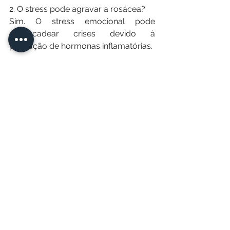
2. O stress pode agravar a rosácea?
Sim. O stress emocional pode 
desencadear crises devido à 
produção de hormonas inflamatórias.
3. O laser pode eliminar 
completamente a rosácea?
A rosácea não tem cura, mas os 
tratamentos a laser reduzem 
significativamente os sintomas e 
melhoram a qualidade da pele.
4. Quem tem rosácea pode usar 
maquilhagem?
Sim, desde que use produtos 
adequados para pele sensível e sem 
ingredientes irritantes.