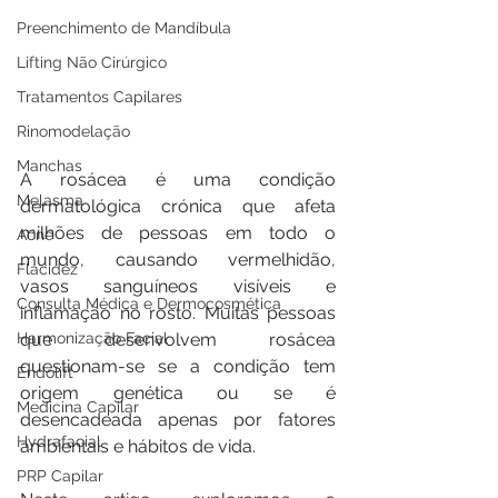
Preenchimento de Mandíbula
Lifting Não Cirúrgico
Tratamentos Capilares
Rinomodelação
Manchas
A rosácea é uma condição 
Melasma
dermatológica crónica que afeta 
milhões de pessoas em todo o 
Acne
mundo, causando vermelhidão, 
Flacidez
vasos sanguíneos visíveis e 
Consulta Médica e Dermocosmética
inflamação no rosto. Muitas pessoas 
Harmonização Facial
que desenvolvem rosácea 
questionam-se se a condição tem 
Endolift
origem genética ou se é 
Medicina Capilar
desencadeada apenas por fatores 
Hydrafacial
ambientais e hábitos de vida.
PRP Capilar