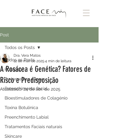
Post
Todos os Posts
Dra. Vera Matos
Todos os Posts
12 de mar. de 2025
4 min de leitura
A Rosácea é Genética? Fatores de
Rosácea
Risco e Predisposição
Tratamentos a laser
Preenchimento facial
Atualizado:
24 de abr. de 2025
Bioestimuladores de Colagénio
Toxina Botulínica
Preenchimento Labial
Tratamentos Faciais naturais
Skincare