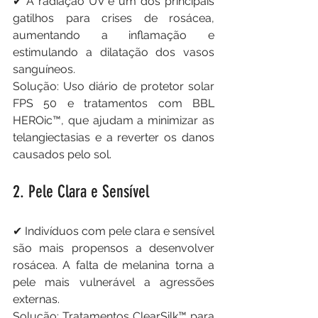
✔ A radiação UV é um dos principais 
gatilhos para crises de rosácea, 
aumentando a inflamação e 
estimulando a dilatação dos vasos 
sanguíneos.
Solução: Uso diário de protetor solar 
FPS 50 e tratamentos com BBL 
HEROic™, que ajudam a minimizar as 
telangiectasias e a reverter os danos 
causados pelo sol.
2. Pele Clara e Sensível
✔ Indivíduos com pele clara e sensível 
são mais propensos a desenvolver 
rosácea. A falta de melanina torna a 
pele mais vulnerável a agressões 
externas.
Solução: Tratamentos ClearSilk™ para 