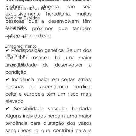
Embora a doença não seja 
Tratamento llaser Halo
exclusivamente hereditária, muitas 
Medicina Estética
pessoas que a desenvolvem têm 
Laser Halo
familiares próximos que também 
sofrem da condição.
Hydrafacial
Emagrecimento
✔ Predisposição genética: Se um dos 
Ultraformer
pais tem rosácea, há uma maior 
probabilidade de desenvolver a 
Laser CO2
condição.
✔ Incidência maior em certas etnias: 
Pessoas de ascendência nórdica, 
celta e europeia têm um risco mais 
elevado.
✔ Sensibilidade vascular herdada: 
Alguns indivíduos herdam uma maior 
tendência para dilatação dos vasos 
sanguíneos, o que contribui para a 