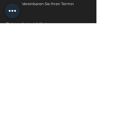
Vereinbaren Sie Ihren Termin
Datenschutzrichtlinie
Umtausch- und Rückgaberecht
geral@face-mi.com
Das Instituto Medico da Face – Face Mi™
gehört Facemin Lda.
Instituto Medico da Face – Face Mi™ 2022.
Alle Rechte vorbehalten.
Name der Einrichtung: Instituto Medico da
Face – Face Mi | ERS-Registrierung: 21236
Betriebsregistrierung: E159774 | ERS-Lizenz:
21236/2022