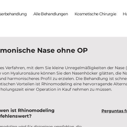
serbehandlung
Alle Behandlungen
Kosmetische Chirurgie
H
rmonische Nase ohne OP
es Verfahren, mit dem Sie kleine Unregelmäßigkeiten der Nase 
lfe von Hyaluronsäure können Sie den Nasenhöcker glätten, die
nd harmonischeres Profil zu erzielen. Die Behandlung ist schnel
tischen Vorteilen ist Rhinomodeling eine hervorragende Alternati
rholungszeit einer Operation in Kauf nehmen zu müssen.
wen ist Rhinomodeling
Perguntas f
fehlenswert?
modeling wird für diejenigen empfohlen, die