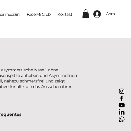
Anmelden
aarmedizin
Face Mi Club
Kontakt
(
asymmetrische Nase
) ohne
 Nasenspitze anheben und Asymmetrien
l, nahezu schmerzfrei und zeigt
ve für alle, die das Aussehen ihrer
requentes