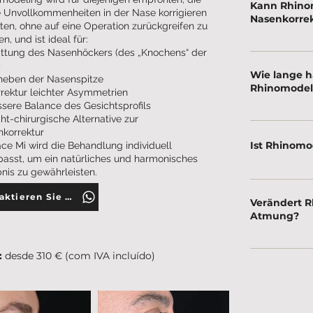
Kann Rhino
e Unvollkommenheiten in der Nase korrigieren
Nasenkorrek
en, ohne auf eine Operation zurückgreifen zu
n, und ist ideal für:
Für leichte äst
ttung des Nasenhöckers (des „Knochens“ der
)
Rhinomodellier
Wie lange hä
eben der Nasenspitze
Veränderungen 
Rhinomodel
rektur leichter Asymmetrien
Option.
sere Balance des Gesichtsprofils
ht-chirurgische Alternative zur
Die Ergebnisse
korrektur
Patienten und 
Ist Rhinomo
ace Mi wird die Behandlung individuell
18 Monaten an.
asst, um ein natürliches und harmonisches
nis zu gewährleisten.
Ja! Bei Bedarf
speziellen Enz
Kontaktieren Sie uns
Verändert R
Atmung?
Nein, da der Ei
:
desde 310 € (com IVA incluído)
beeinflusst, o
beeinträchtige