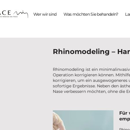
Wer wir sind
Was möchten Sie behandeln?
La
Rhinomodeling – Ha
Rhinomodeling ist ein minimalinvasiv
Operation korrigieren können. Mithi
korrigieren, um ein ausgewogeneres u
sofortige Ergebnisse. Neben den ästhe
Nase verbessern möchten, ohne die E
Für 
emp
Rhino