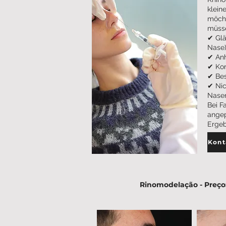
klein
möcht
müsse
✔ Glä
Nase
✔ Anh
✔ Kor
✔ Bes
✔ Nic
Nasen
Bei F
angep
Ergeb
Rinomodelação - Preço