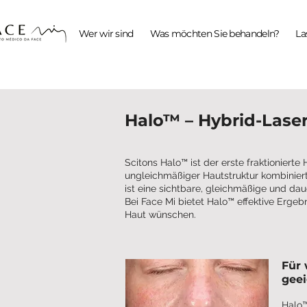
Wer wir sind
Was möchten Sie behandeln?
La
Halo™ – Hybrid-Lase
Scitons Halo™ ist der erste fraktioniert
ungleichmäßiger Hautstruktur kombiniert.
ist eine sichtbare, gleichmäßige und da
Bei Face Mi bietet Halo™ effektive Ergebni
Haut wünschen.
Für 
gee
Halo™