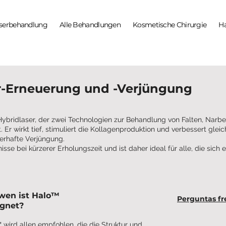
serbehandlung
Alle Behandlungen
Kosmetische Chirurgie
H
r-Erneuerung und -Verjüngung
e Hybridlaser, der zwei Technologien zur Behandlung von Falten, Narb
 Er wirkt tief, stimuliert die Kollagenproduktion und verbessert glei
uerhafte Verjüngung.
sse bei kürzerer Erholungszeit und ist daher ideal für alle, die sich ei
wen ist Halo™
Perguntas f
ignet?
 wird allen empfohlen, die die Struktur und