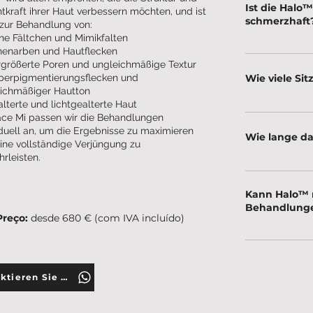
Ist die Hal
tkraft ihrer Haut verbessern möchten, und ist
schmerzhaft
 zur Behandlung von:
ne Fältchen und Mimikfalten
enarben und Hautflecken
Die Beschwerden
größerte Poren und ungleichmäßige Textur
können durch ei
erpigmentierungsflecken und
Wie viele Si
werden.
ichmäßiger Hautton
lterte und lichtgealterte Haut
Die Ergebnisse s
ace Mi passen wir die Behandlungen
sichtbar, je na
iduell an, um die Ergebnisse zu maximieren
Wie lange d
ine vollständige Verjüngung zu
individueller Pla
rleisten.
Je nach Intensit
Tage lang zu Rö
Kann Halo™ 
Haut kommen.
Behandlunge
Preço:
desde 680 € (com IVA incluído)
Ja! BBL® Hero™ 
Kombinationen 
Kontaktieren Sie uns