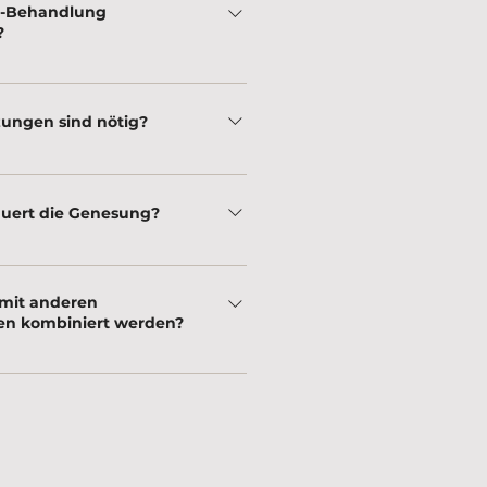
o™-Behandlung
?
 sind leicht bis mittelschwer und
ne örtliche Betäubung gelindert
tzungen sind nötig?
ind bereits nach der ersten Sitzung
ch Hauttyp kann jedoch ein
auert die Genesung?
n erforderlich sein.
ät der Behandlung kann es 3 bis 5
tungen und leichtem Peeling der
mit anderen
n kombiniert werden?
und ProFractional™ sind ideale
für eine umfassendere Verjüngung.