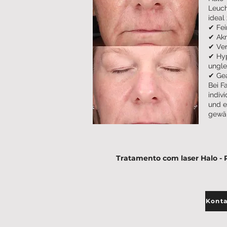
Leuch
ideal
✔ Fei
✔ Akn
✔ Ver
✔ Hyp
ungle
✔ Gea
Bei F
indiv
und e
gewäh
Tratamento com laser Halo - 