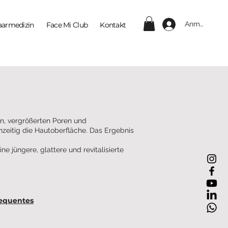
Anmelden
aarmedizin
Face Mi Club
Kontakt
en, vergrößerten Poren und
chzeitig die Hautoberfläche. Das Ergebnis
ne jüngere, glattere und revitalisierte
requentes