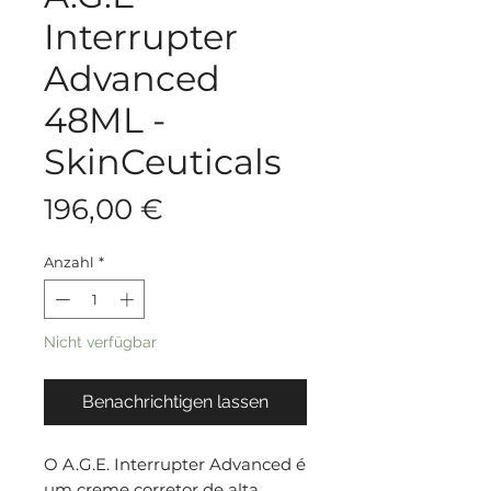
Interrupter
Advanced
48ML -
SkinCeuticals
Preis
196,00 €
Anzahl
*
Nicht verfügbar
Benachrichtigen lassen
O A.G.E. Interrupter Advanced é
um creme corretor de alta