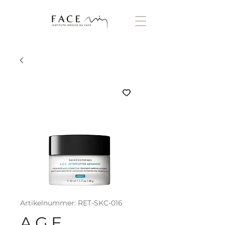
Artikelnummer: RET-SKC-016
A.G.E