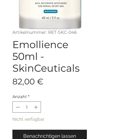
Artikelnummer: RET-SKC-046
Emollience
50ml -
SkinCeuticals
Preis
82,00 €
Anzahl
*
Nicht verfügbar
Benachrichtigen lassen