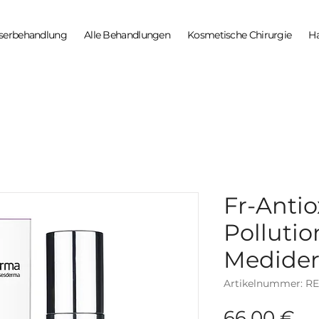
serbehandlung
Alle Behandlungen
Kosmetische Chirurgie
H
Fr-Antio
Pollutio
Medide
Artikelnummer: R
Pr
66,00 €