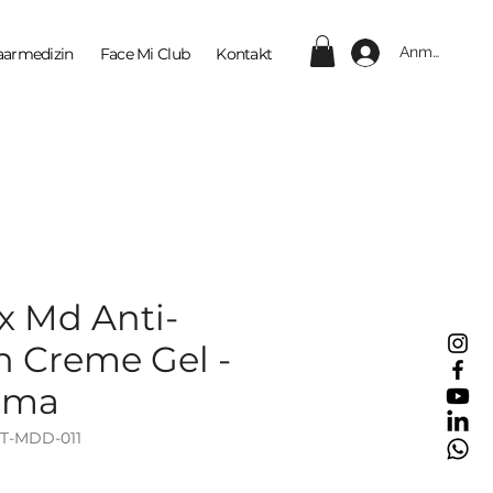
Anmelden
aarmedizin
Face Mi Club
Kontakt
x Md Anti-
n Creme Gel -
rma
ET-MDD-011
eis