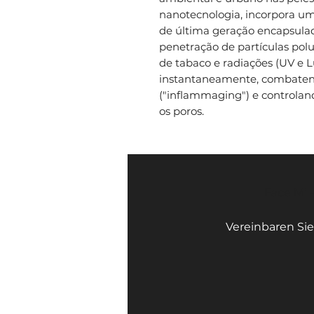
nanotecnologia, incorpora u
de última geração encapsul
penetração de partículas pol
de tabaco e radiações (UV e L
instantaneamente, combatend
("inflammaging") e controland
os poros.
Face Mi 
Vereinbaren Sie