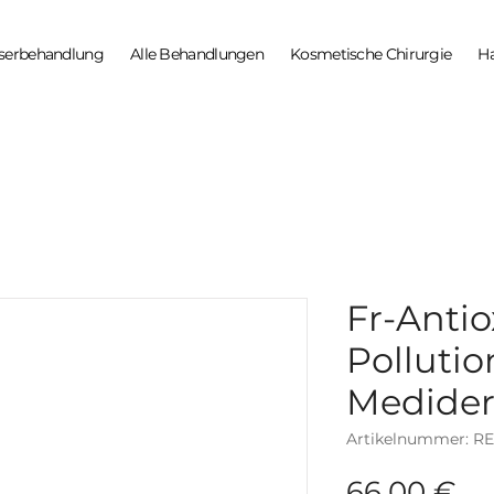
serbehandlung
Alle Behandlungen
Kosmetische Chirurgie
H
Fr-Antio
Pollutio
Medide
Artikelnummer: R
Pr
66,00 €