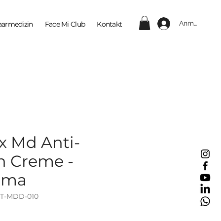
Anmelden
aarmedizin
Face Mi Club
Kontakt
x Md Anti-
n Creme -
rma
ET-MDD-010
eis