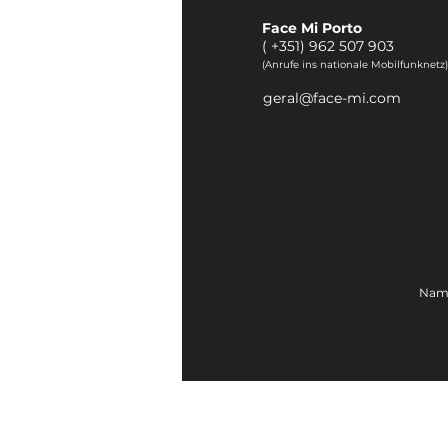
Face Mi Porto
(
+351) 962 507 903
(Anrufe ins nationale Mobilfunknetz)
geral@face-mi.com
Otoplastik
Name