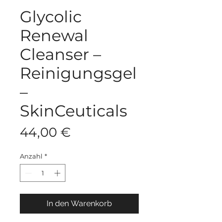
Glycolic
Renewal
Cleanser –
Reinigungsgel
–
SkinCeuticals
Preis
44,00 €
Anzahl
*
In den Warenkorb