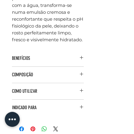
com a água, transforma-se
numa emulsão cremosa e
reconfortante que respeita o pH
fisiológico da pele, deixando o
rosto perfeitamente limpo,
fresco e visivelmente hidratado.
BENEFÍCIOS
Higiene eficaz sem sabão: Limpa
COMPOSIÇÃO
profundamente os poros sem a
agressividade dos tensioativos
Ácido Hialurónico (Lipossomado):
convencionais, prevenindo a
COMO UTILIZAR
Ativo chave que penetra e
desidratação e a irritação.
permanece na epiderme durante
Preservação da barreira cutânea:
Preparação: Humedeça a pele
a lavagem, retendo as moléculas
INDICADO PARA
Mantém o equilíbrio da flora
do rosto e do pescoço com água
de água e promovendo a
cutânea e a integridade do filme
tépida.
flexibilidade cutânea.
Todos os tipos de pele, incluindo
protetor natural da pele.
Aplicação: Dispense uma ou
Base Lavante Ultra-Suave
peles normais, mistas, secas ou
Ação hidratante e suavizante:
duas pressões da mousse na
(Syndet): Combinação de
desidratadas que preferem a
Evita a sensação de
palma das mãos húmidas.