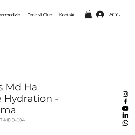
Anmelden
aarmedizin
Face Mi Club
Kontakt
s Md Ha
 Hydration -
rma
ET-MDD-004
eis