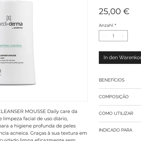
Pr
25,00 €
Anzahl
*
In den Warenko
BENEFÍCIOS
Higiene profunda
COMPOSIÇÃO
sujidade diária 
desrespeitar o equ
Ácido Salicílico:
LEANSER MOUSSE Daily care da
Ação seborregula
COMO UTILIZAR
reconhecido pela
impeza facial de uso diário,
excessiva de sebo
poros para esfoli
indesejados ao lo
Preparação: Hume
ara a higiene profunda de peles
imperfeições.
INDICADO PARA
Desobstrução de p
pescoço com ág
ncia acneica. Graças à sua textura em
Ácido Azelaico: 
prevenindo a fo
Dosagem: Pressi
e cuidado limpa eficazmente sem