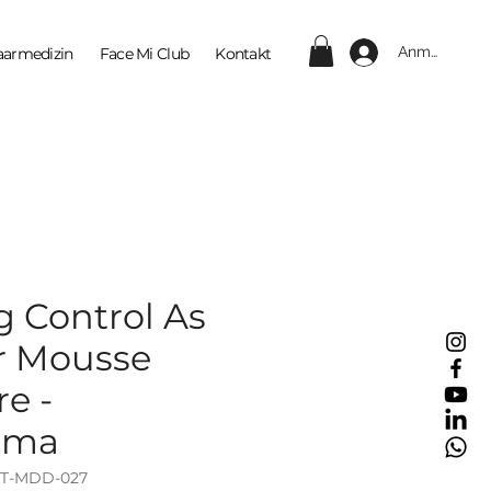
Anmelden
aarmedizin
Face Mi Club
Kontakt
g Control As
r Mousse
re -
rma
ET-MDD-027