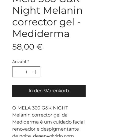
Night Melanin
corrector gel -
Mediderma
Preis
58,00 €
Anzahl
*
In den Warenkorb
O MELA 360 G&K NIGHT
Melanin corrector gel da
Mediderma é um cuidado facial
renovador e despigmentante
de noite, desenvolvido com