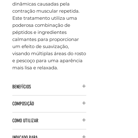
dinâmicas causadas pela
contração muscular repetida.
Este tratamento utiliza uma
poderosa combinação de
péptidos e ingredientes
calmantes para proporcionar
um efeito de suavização,
visando múltiplas áreas do rosto
e pescoço para uma aparência
mais lisa e relaxada.
BENEFÍCIOS
Ação nas Linhas de Expressão:
COMPOSIÇÃO
Ajuda a suavizar a aparência de 9
tipos de linhas de contração,
Complexo Peptídico
incluindo as rugas da testa, pés
COMO UTILIZAR
Concentrado (P-TIOX): Uma
de galinha e linhas do sorriso.
mistura de péptidos avançados,
Firmeza e Elasticidade: Melhora
Aplicar de manhã e/ou à noite.
incluindo péptidos sinalizadores
INDICADO PARA
a firmeza e a elasticidade da