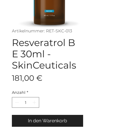
Artikelnummer: RET-SKC-013
Resveratrol B
E 30ml -
SkinCeuticals
Preis
181,00 €
Anzahl
*
In den Warenkorb