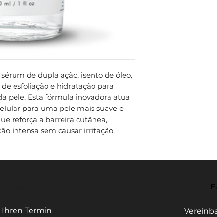
Suaviza Rugas: M
Utilizar após a l
a barreira cutâne
necessitam de es
finas e rugas, tor
séruns antioxidan
Kombuchka: Um i
Uso Diário: Ade
Textura: Sérum a
Devido à sua açã
uniformizar o to
alternativa suave
sempre seguido p
pele.
solar de largo es
sérum de dupla ação, isento de óleo,
 esfoliação e hidratação para
 da pele. Esta fórmula inovadora atua
elular para uma pele mais suave e
 reforça a barreira cutânea,
o intensa sem causar irritação.
- Braga
F
 Ihren Termin
Vereinba