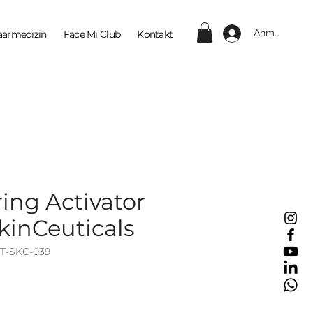
Anmelden
aarmedizin
Face Mi Club
Kontakt
ing Activator
kinCeuticals
ET-SKC-039
reis