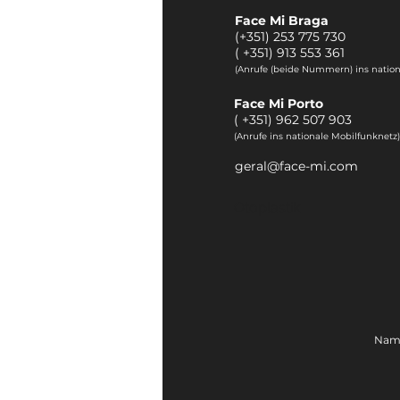
Face Mi Braga
(+351) 253 775 730
(
+351) 913 553 361
(Anrufe (beide Nummern) ins nation
Face Mi Porto
(
+351) 962 507 903
(Anrufe ins nationale Mobilfunknetz)
geral@face-mi.com
Otoplastik
Name