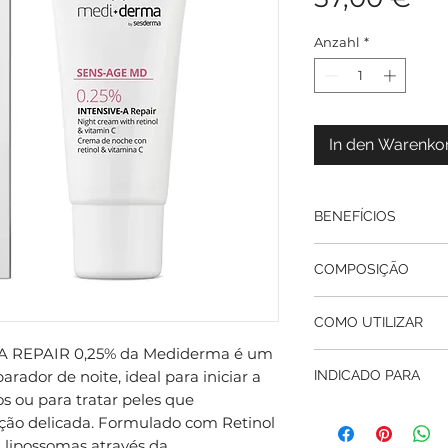
Anzahl
*
In den Warenko
BENEFÍCIOS
Iniciação segura 
COMPOSIÇÃO
para habituar a p
menor risco de 
Retinol Puro Lip
Renovação e alis
COMO UTILIZAR
de introdução à 
microesfoliação b
regeneração da e
 REPAIR 0,25% da Mediderma é um
cutâneo e suaviza
Preparação da pe
controlada.
arador de noite, ideal para iniciar a
INDICADO PARA
expressão.
de limpeza suave
Niacinamida (Vita
os ou para tratar peles que
Aumento da lumin
completamente se
inflamatório que 
Peles que nunca u
ão delicada. Formulado com Retinol
mortas superfici
Dosagem: Extrai
vermelhidões e re
iniciar um tratam
unificando o tom 
equivalente ao t
 lipossomas através da