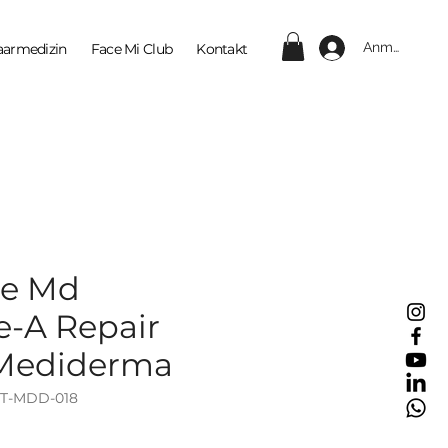
Anmelden
aarmedizin
Face Mi Club
Kontakt
ge Md
e-A Repair
 Mediderma
ET-MDD-018
eis