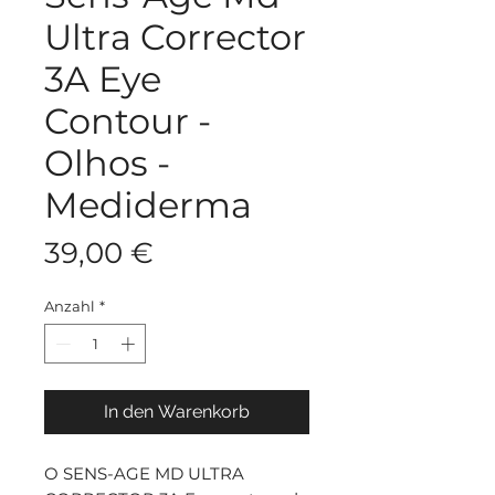
Ultra Corrector
3A Eye
Contour -
Olhos -
Mediderma
Preis
39,00 €
Anzahl
*
In den Warenkorb
O SENS-AGE MD ULTRA