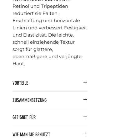
Retinol und Tripeptiden
reduziert sie Falten,
Erschlaffung und horizontale
Linien und verbessert Festigkeit
und Elastizität. Die leichte,
schnell einziehende Textur
sorgt für glattere,
ebenmäßigere und verjüngte
Haut.
VORTEILE
Reduziert Fältchen und horizontale
ZUSAMMENSETZUNG
Linien am Hals
Verbessert die Festigkeit und
Enthält 0,2 % reines Retinol zur
Elastizität der Haut
GEEIGNET FÜR
Stimulierung der Zellerneuerung,
Glättet die Textur und gleicht den
Tripeptide zur Verbesserung der
Ton aus
Alle Hauttypen, die am Hals Zeichen
Festigkeit und einen Glaucinkomplex
Formel mit reinem Retinol für
WIE MAN SIE BENUTZT
der Hautalterung wie Falten,
zur Stärkung der Struktur der