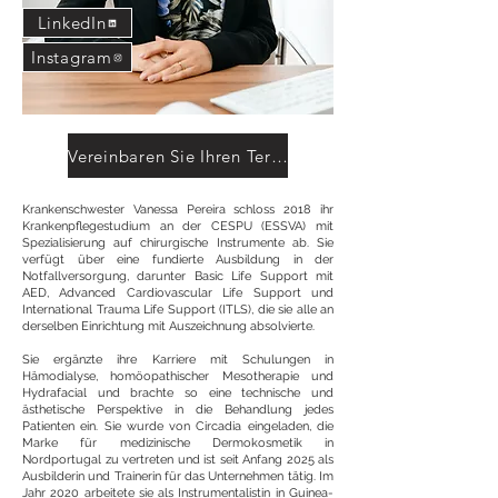
LinkedIn
Instagram
Vereinbaren Sie Ihren Termin
Krankenschwester Vanessa Pereira schloss 2018 ihr
Krankenpflegestudium an der CESPU (ESSVA) mit
Spezialisierung auf chirurgische Instrumente ab. Sie
verfügt über eine fundierte Ausbildung in der
Notfallversorgung, darunter Basic Life Support mit
AED, Advanced Cardiovascular Life Support und
International Trauma Life Support (ITLS), die sie alle an
derselben Einrichtung mit Auszeichnung absolvierte.
Sie ergänzte ihre Karriere mit Schulungen in
Hämodialyse, homöopathischer Mesotherapie und
Hydrafacial und brachte so eine technische und
ästhetische Perspektive in die Behandlung jedes
Patienten ein. Sie wurde von Circadia eingeladen, die
Marke für medizinische Dermokosmetik in
Nordportugal zu vertreten und ist seit Anfang 2025 als
Ausbilderin und Trainerin für das Unternehmen tätig. Im
Jahr 2020 arbeitete sie als Instrumentalistin in Guinea-