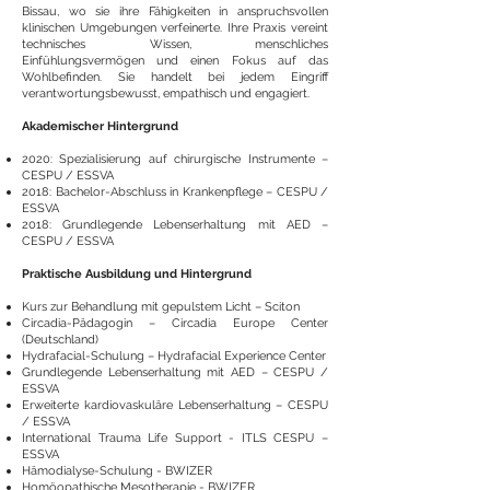
Bissau, wo sie ihre Fähigkeiten in anspruchsvollen
klinischen Umgebungen verfeinerte. Ihre Praxis vereint
technisches Wissen, menschliches
Einfühlungsvermögen und einen Fokus auf das
Wohlbefinden. Sie handelt bei jedem Eingriff
verantwortungsbewusst, empathisch und engagiert.
Akademischer Hintergrund
2020: Spezialisierung auf chirurgische Instrumente –
CESPU / ESSVA
2018: Bachelor-Abschluss in Krankenpflege – CESPU /
ESSVA
2018: Grundlegende Lebenserhaltung mit AED –
CESPU / ESSVA
Praktische Ausbildung und Hintergrund
Kurs zur Behandlung mit gepulstem Licht – Sciton
Circadia-Pädagogin – Circadia Europe Center
(Deutschland)
Hydrafacial-Schulung – Hydrafacial Experience Center
Grundlegende Lebenserhaltung mit AED – CESPU /
ESSVA
Erweiterte kardiovaskuläre Lebenserhaltung – CESPU
/ ESSVA
International Trauma Life Support - ITLS CESPU –
ESSVA
Hämodialyse-Schulung - BWIZER
Homöopathische Mesotherapie - BWIZER