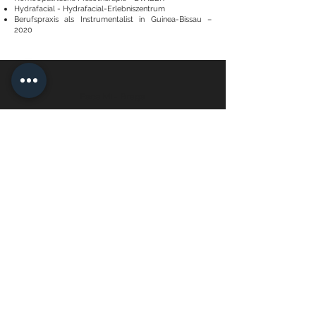
Hydrafacial - Hydrafacial-Erlebniszentrum
Berufspraxis als Instrumentalist in Guinea-Bissau –
2020
Face Mi - Braga
Vereinbaren Sie Ihren Termin
Face Mi - Porto
Vereinbaren Sie Ihren Termin
Datenschutzrichtlinie
Umtausch- und Rückgaberecht