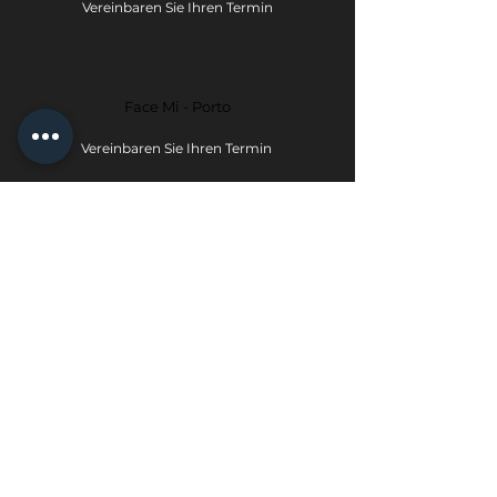
Vereinbaren Sie Ihren Termin
Face Mi - Porto
Vereinbaren Sie Ihren Termin
Datenschutzrichtlinie
Umtausch- und Rückgaberecht
geral@face-mi.com
Das Instituto Medico da Face – Face Mi™