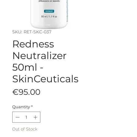
SKU: RET-SKC-037
Redness
Neutralizer
50ml -
SkinCeuticals
Price
€95.00
Quantity
*
Out of Stock