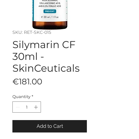
SKU: RET-SKC-015
Silymarin CF
30ml -
SkinCeuticals
Price
€181.00
Quantity
*
Add to Cart