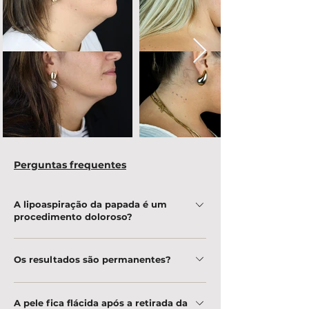
Perguntas frequentes
A lipoaspiração da papada é um
procedimento doloroso?
O procedimento é realizado sob anestesia
Os resultados são permanentes?
local, o que minimiza qualquer desconforto.
No pós-operatório, pode haver leve inchaço e
Sim, a gordura removida não volta, mas o
sensibilidade, mas a dor é controlada com
A pele fica flácida após a retirada da
resultado pode ser afetado por ganho de peso