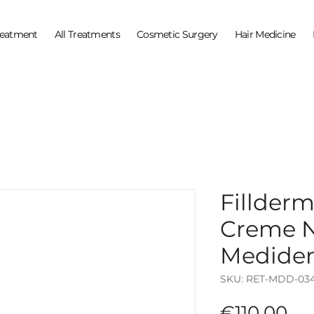
reatment
All Treatments
Cosmetic Surgery
Hair Medicine
Fillderm
Creme Nu
Medide
SKU: RET-MDD-03
Pr
€110.00