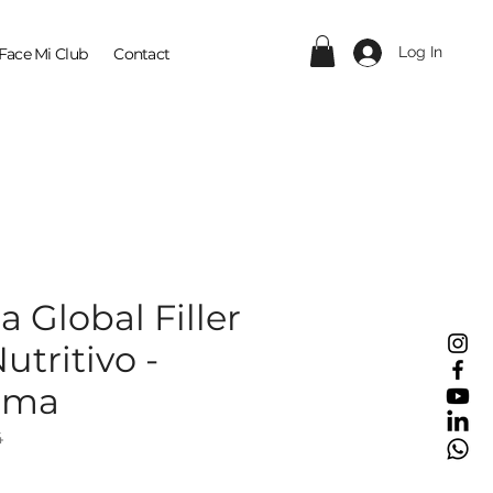
Log In
Face Mi Club
Contact
a Global Filler
tritivo -
rma
4
ice