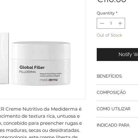
Quantity
*
Out of Stock
Notify W
BENEFÍCIOS
Preenchimento e 
COMPOSIÇÃO
diretamente na p
de expressão, ali
Ácido Hialurónic
Nutrição e confort
 Creme Nutritivo da Mediderma é
COMO UTILIZAR
Moléculas de alt
devolve os lípido
cimento de textura rica, untuosa e
que garantem um
secura e a sensa
Preparação: Limp
, concebido para preencher rugas e
superfície e uma 
INDICADO PARA
Redensificação c
pele do rosto, p
es maduras, secas ou desidratadas.
Péptidos Mimétic
e melhora a firm
aplicação.
biotecnológicos 
Peles maduras, s
otecnologia, este creme liberta de