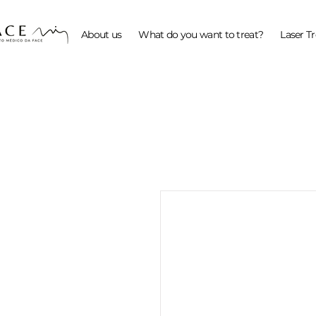
About us
What do you want to treat?
Laser T